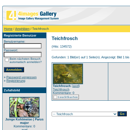
Home
/
Amphibien
/ Teichfrosch
Registrierte Benutzer
Teichfrosch
Benutzername:
(Hits: 134572)
Passwort:
Gefunden: 1 Bild(er) auf 1 Seite(n). Angezeigt: Bild 1 bis
Beim nächsten Besuch
automatisch anmelden?
»
Password vergessen
»
Registrierung
Teichfrosch
(
axel
)
Teichfrosch
Zufallsbild
Kommentare: 0
Junge Kohlmeise ( Parus
major
Kommentare: 0
axel