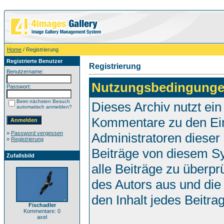
Home
/ Registrierung
Registrierte Benutzer
Registrierung
Benutzername:
Nutzungsbedingunge
Passwort:
Beim nächsten Besuch
Dieses Archiv nutzt e
automatisch anmelden?
Kommentare zu den Ei
»
Password vergessen
Administratoren dieser
»
Registrierung
Beiträge von diesem Sy
Zufallsbild
alle Beiträge zu überpr
des Autors aus und die
den Inhalt jedes Beitr
Fischadler
Kommentare: 0
axel